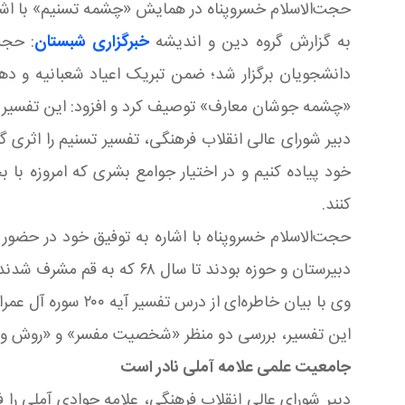
حجت‌الاسلام خسروپناه در همایش «چشمه تسنیم» با اشار
به گزارش گروه دین و اندیشه
خبرگزاری شبستان
: حجت
دانشجویان برگزار شد؛ ضمن تبریک اعیاد شعبانیه و دهه 
«چشمه جوشان معارف» توصیف کرد و افزود: این تفسیر
دبیر شورای عالی انقلاب فرهنگی، تفسیر تسنیم را اثری گر
خود پیاده کنیم و در اختیار جوامع بشری که امروزه با
کنند.
حجت‌الاسلام خسروپناه با اشاره به توفیق خود در حض
دبیرستان و حوزه بودند تا سال ۶۸ که به قم مشرف شدند و در درس تفسیر و اسفار علامه جوادی آملی شرکت می‌کردند، از این تفسیر بهره‌مند می‌شدند.
وی با بیان خاطره
این تفسیر، بررسی دو منظر «شخصیت مفسر» و «روش و مح
جامعیت علمی علامه آملی نادر است
دبیر شورای عالی انقلاب فرهنگی، علامه جوادی آملی را 