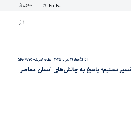
دخول
En
Fa
ن معاصر است - همایش تسنیم
الأربعاء ١٩ فبراير ٢٠٢٥
بطاقة تعريف:
5453736
یر تسنیم؛ پاسخ به چالش‌های انسان معاصر