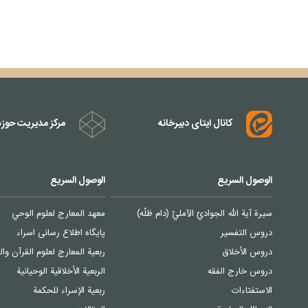
کانال ایتای دبیرخانه
مرکز مدیریت حوزه
الوصول السریع
الوصول السریع
سیرة آیة الله الجواديّ الآمليّ (دام ظلّه)
معهد المعارج لعلوم الوحي
دروس التفسیر
پایگاه اطلاع رسانی اسراء
دروس الأخلاق
ربعیة المعارج لعلوم القرآن وال
دروس خارج الفقه
الربعية الأخلاقية الوحيانية
الاستفتاءات
ربعیة الإسراء للحکمة