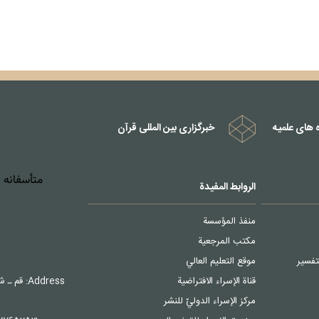
 های علمیه
خبرگزاری بین المللی قرآن
الروابط المفیدة
منفذ المؤسسة
مکتب المرجعیة
تفسیر
موقع التعلیم العالي
قناة الإسراء الافتراضية
Address: قم ـ شارع 75 متري عمّار یاسر – علی رکن شارع القدّوسي
مرکز الإسراء الدوليّ للنشر